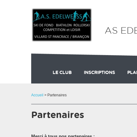
Panneau de gestion des cookies
AS ED
LE CLUB
INSCRIPTIONS
PLA
LES ENTRAÎNEURS
DES QUESTIONS SUR L'
LE BUREAU
PLA
Accueil
> Partenaires
Partenaires
Merci à tous nos partenaires :