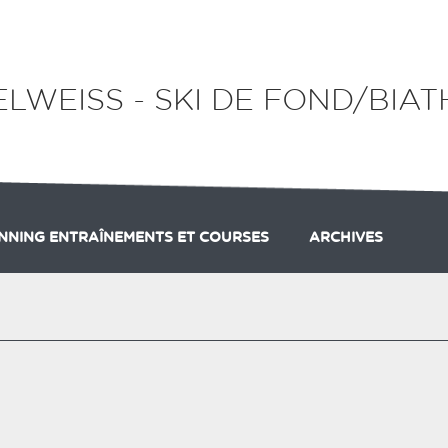
ELWEISS - SKI DE FOND/BIA
NNING ENTRAÎNEMENTS ET COURSES
ARCHIVES
INSCRIPTION ?
NNING ENTRAÎNEMENTS
LICENCE FFS
PARTENAIRES
PLANNING DES COURSES
CHALLENGES BIA