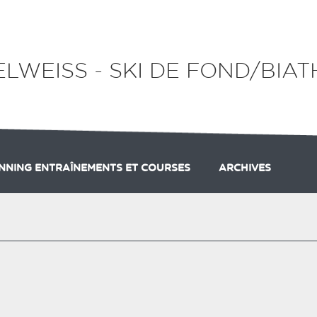
ELWEISS - SKI DE FOND/BIA
NNING ENTRAÎNEMENTS ET COURSES
ARCHIVES
INSCRIPTION ?
NNING ENTRAÎNEMENTS
LICENCE FFS
PARTENAIRES
PLANNING DES COURSES
CHALLENGES BIA