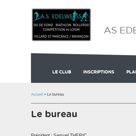
Panneau de gestion des cookies
AS ED
LE CLUB
INSCRIPTIONS
PLA
LES ENTRAÎNEURS
DES QUESTIONS SUR L'
LE BUREAU
PLA
Accueil
> Le bureau
Le bureau
Président : Samuel THERIC